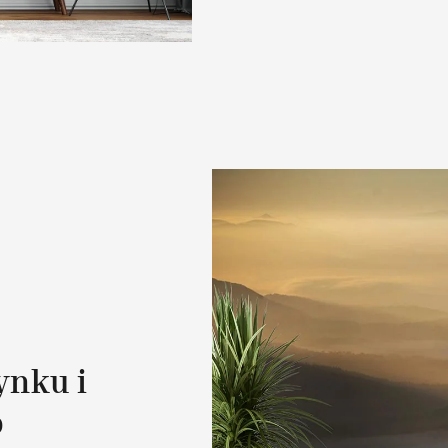
ynku i
o