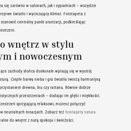
a się zarówno w salonach, jak i sypialniach – wszędzie
trojowe światło i wyciszający klimat. Fototapeta z
tanowić centralny punkt aranżacji, podkreślając
estrzeni.
o wnętrz w stylu
ym i nowoczesnym
jące zachody słońca doskonale wpisują się w wystrój
turą. Ciepłe barwy nieba i gra światła tworzą harmonijną
korzystaniem drewna, lnu czy rattanu. Równie dobrze
stycznych przestrzeniach – dodając im głębi i miękkości.
rzestrzeń sprzyjającą relaksowi, możesz połączyć
 w neutralnych tonacjach. Zobacz też
fototapety natura
ealne do wnętrz z nutą spokoju i świeżości.