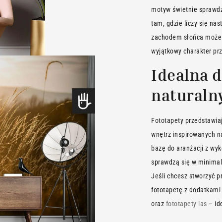
motyw świetnie sprawdz
tam, gdzie liczy się nas
zachodem słońca może s
wyjątkowy charakter prz
Idealna d
naturaln
Fototapety przedstawia
wnętrz inspirowanych na
bazę do aranżacji z wy
sprawdzą się w minimali
Jeśli chcesz stworzyć p
fototapetę z dodatkami
oraz
fototapety las
– id