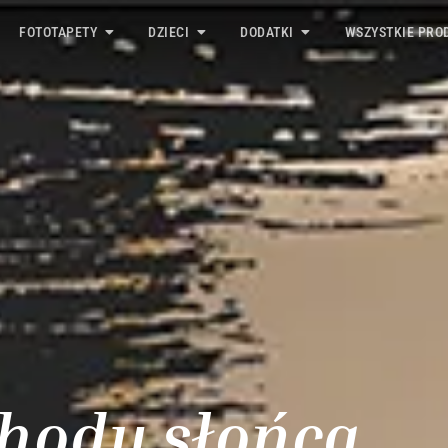
FOTOTAPETY
DZIECI
DODATKI
WSZYSTKIE PRO
chody słońca