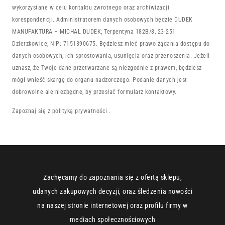
wykorzystane w celu kontaktu zwrotnego oraz archiwizacji
korespondencji. Administratorem danych osobowych będzie DUDEK
MANUFAKTURA – MICHAŁ DUDEK; Terpentyna 182B/8, 23-251
Dzierzkowice; NIP: 7151390675. Będziesz mieć prawo żądania dostępu do
danych osobowych, ich sprostowania, usunięcia oraz przenoszenia. Jeżeli
uznasz, że Twoje dane przetwarzane są niezgodnie z prawem, będziesz
mógł wnieść skargę do organu nadzorczego. Podanie danych jest
dobrowolne ale niezbędne, by przesłać formularz kontaktowy.
Zapoznaj się z
polityką prywatności
.
Zachęcamy do zapoznania się z ofertą sklepu,
udanych zakupowych decyzji, oraz śledzenia nowości
na naszej stronie internetowej oraz profilu firmy w
mediach społecznościowych