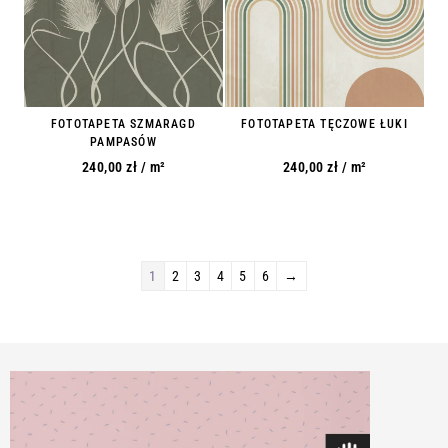
FOTOTAPETA SZMARAGD
FOTOTAPETA TĘCZOWE ŁUKI
PAMPASÓW
240,00
zł
/ m²
240,00
zł
/ m²
1
2
3
4
5
6
→