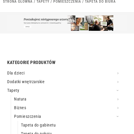
STRONA GŁÓWNA
/
TAPETY
/
POMIESZCZENIA
/ TAPETA DO BIURA
KATEGORIE PRODUKTÓW
Dla dzieci
Dodatki wnętrzarskie
Tapety
Natura
Biznes
Pomieszczenia
Tapeta do gabinetu
Tapeta do pokoju