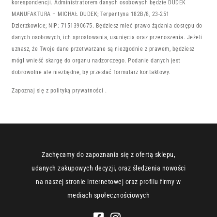
korespondencji. Administratorem danych osobowych będzie DUDEK
MANUFAKTURA – MICHAŁ DUDEK; Terpentyna 182B/8, 23-251
Dzierzkowice; NIP: 7151390675. Będziesz mieć prawo żądania dostępu do
danych osobowych, ich sprostowania, usunięcia oraz przenoszenia. Jeżeli
uznasz, że Twoje dane przetwarzane są niezgodnie z prawem, będziesz
mógł wnieść skargę do organu nadzorczego. Podanie danych jest
dobrowolne ale niezbędne, by przesłać formularz kontaktowy.
Zapoznaj się z
polityką prywatności
.
Zachęcamy do zapoznania się z ofertą sklepu,
udanych zakupowych decyzji, oraz śledzenia nowości
na naszej stronie internetowej oraz profilu firmy w
mediach społecznościowych