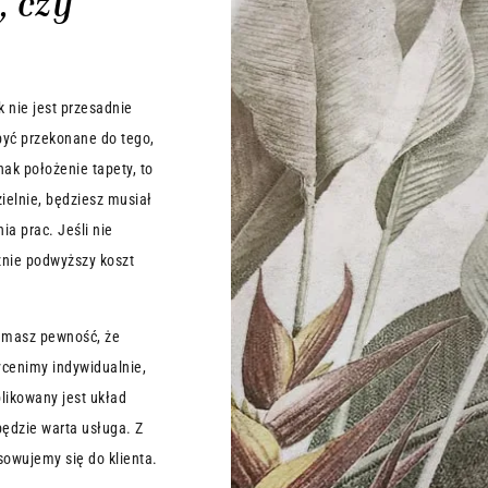
, czy
 nie jest przesadnie
być przekonane do tego,
nak położenie tapety, to
ielnie, będziesz musiał
a prac. Jeśli nie
cznie podwyższy koszt
i masz pewność, że
cenimy indywidualnie,
likowany jest układ
 będzie warta usługa. Z
owujemy się do klienta.