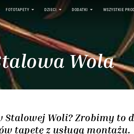
FOTOTAPETY
DZIECI
DODATKI
WSZYSTKIE PRO
Stalowa Wola
Stalowej Woli? Zrobimy to dl
w tapetę z usługą montażu.