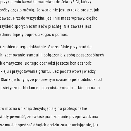
rzyklejeniu kawałka materiału do ściany? Ci, którzy
próby często mówią, że wcale nie jest to takie proste, jak
awać. Przede wszystkim, jeśli nie masz wprawy, ciężko
rzykleić sporych rozmiarów płachtę. Nie zawsze jest
ładaniu tapety poprosić kogoś o pomoc.
zrobienie tego dokładnie. Szczególnie przy bardziej
, zachowanie symetrii i połączenie z sobą poszczególnych
blematyczne. Do tego dochodzi jeszcze konieczność
kleju i przygotowania gruntu. Bez podstawowej wiedzy
. Skutkuje to tym, że po pewnym czasie tapeta odchodzi od
t estetycznie. Na koniec oczywista kwestia — kto ma na to
ów można uniknąć decydując się na profesjonalne
wtedy pewność, że całość prac zostanie przeprowadzona
iesz musiał spędzać długich godzin zastanawiając się, jak