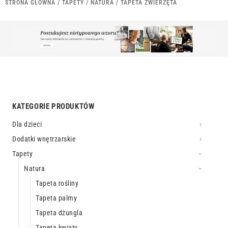
STRONA GŁÓWNA
/
TAPETY
/
NATURA
/ TAPETA ZWIERZĘTA
KATEGORIE PRODUKTÓW
Dla dzieci
Dodatki wnętrzarskie
Tapety
Natura
Tapeta rośliny
Tapeta palmy
Tapeta dżungla
Tapeta kwiaty