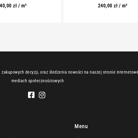
40,00
zł
/ m²
240,00
zł
/ m²
zakupowych decyzji, oraz śledzenia nowości na naszej stronie internetowej
mediach społecznościowych
e
Menu