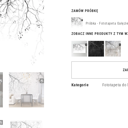
ZAMÓW PRÓBKĘ
Próbka - Fototapeta Gałęzi
ZOBACZ INNE PRODUKTY Z TYM 
Obraz
Fototapeta
Fototapeta
Gałęzie
Gałęzie
Gałęzie
na
nocą
na
wietrze
deszczu
ZA
Kategorie
Fototapeta do 