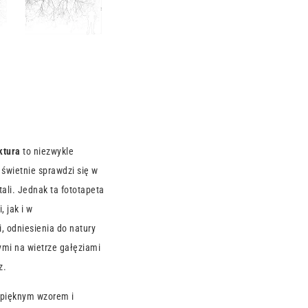
ktura
to niezwykle
 świetnie sprawdzi się w
ali. Jednak ta fototapeta
 jak i w
, odniesienia do natury
ymi na wietrze gałęziami
z.
a pięknym wzorem i