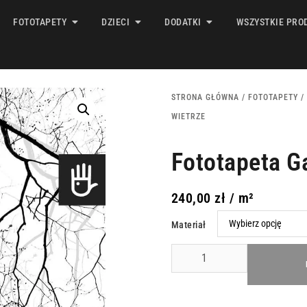
FOTOTAPETY
DZIECI
DODATKI
WSZYSTKIE PRO
STRONA GŁÓWNA
/
FOTOTAPETY
/
WIETRZE
Fototapeta Ga
240,00
zł
/ m²
Materiał