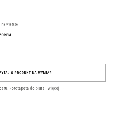
e na wietrze
WZOREM
PYTAJ O PRODUKT NA WYMIAR
baru
,
Fototapeta do biura
Więcej →