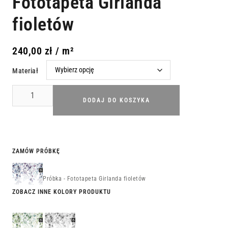
Fototapeta Girlanda
fioletów
240,00
zł
/ m²
Materiał
DODAJ DO KOSZYKA
ZAMÓW PRÓBKĘ
Próbka - Fototapeta Girlanda fioletów
ZOBACZ INNE KOLORY PRODUKTU
Fototapeta
Fototapeta
Girlanda
Girlanda
zieleni
szarości