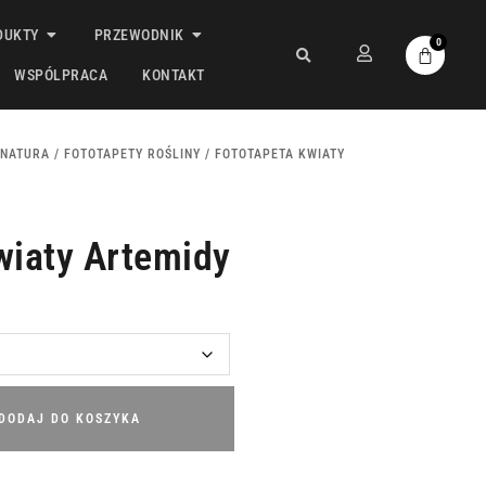
DUKTY
PRZEWODNIK
0
WSPÓLPRACA
KONTAKT
NATURA
/
FOTOTAPETY ROŚLINY
/ FOTOTAPETA KWIATY
wiaty Artemidy
DODAJ DO KOSZYKA