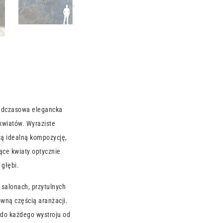
adczasowa elegancka
kwiatów. Wyraziste
zą idealną kompozycję,
ące kwiaty optycznie
 głębi.
 salonach, przytulnych
ówną częścią aranżacji.
do każdego wystroju od