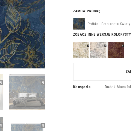
ZAMÓW PRÓBKĘ
Próbka - Fototapeta Kwiaty
ZOBACZ INNE WERSJE KOLORYST
Fototapeta
Fototapeta
Fototapeta
Kwiaty
Kwiaty
Kwiaty
Ateny
Hestii
Hekate
ZA
Kategorie
Dudek Manufak