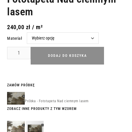
lasem
240,00
zł
/ m²
Materiał
DODAJ DO KOSZYKA
ZAMÓW PRÓBKĘ
Próbka - Fototapeta Nad ciemnym lasem
ZOBACZ INNE PRODUKTY Z TYM WZOREM
Fototapeta
Obraz Nad
Nad
Ciemnym
mglistym
Lasem