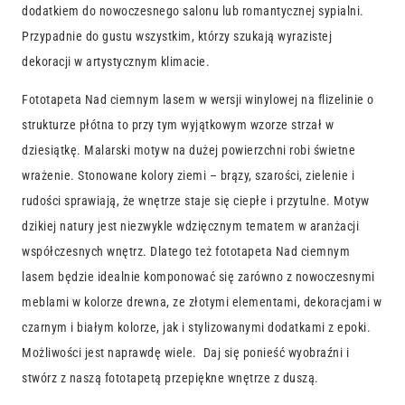
dodatkiem do nowoczesnego salonu lub romantycznej sypialni.
Przypadnie do gustu wszystkim, którzy szukają wyrazistej
dekoracji w artystycznym klimacie.
Fototapeta Nad ciemnym lasem w wersji winylowej na flizelinie o
strukturze płótna to przy tym wyjątkowym wzorze strzał w
dziesiątkę. Malarski motyw na dużej powierzchni robi świetne
wrażenie. Stonowane kolory ziemi – brązy, szarości, zielenie i
rudości sprawiają, że wnętrze staje się ciepłe i przytulne. Motyw
dzikiej natury jest niezwykle wdzięcznym tematem w aranżacji
współczesnych wnętrz. Dlatego też fototapeta Nad ciemnym
lasem będzie idealnie komponować się zarówno z nowoczesnymi
meblami w kolorze drewna, ze złotymi elementami, dekoracjami w
czarnym i białym kolorze, jak i stylizowanymi dodatkami z epoki.
Możliwości jest naprawdę wiele. Daj się ponieść wyobraźni i
stwórz z naszą fototapetą przepiękne wnętrze z duszą.