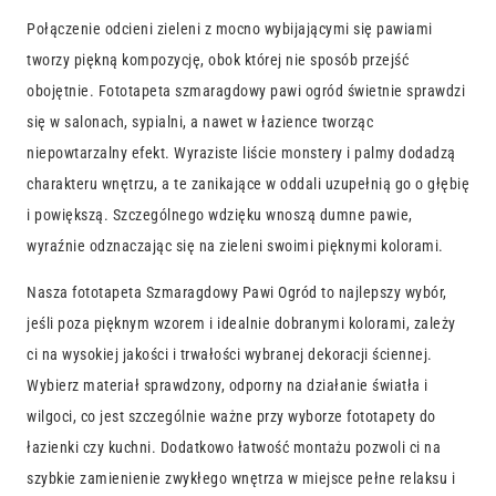
Połączenie odcieni zieleni z mocno wybijającymi się pawiami
tworzy piękną kompozycję, obok której nie sposób przejść
obojętnie. Fototapeta szmaragdowy pawi ogród świetnie sprawdzi
się w salonach, sypialni, a nawet w łazience tworząc
niepowtarzalny efekt. Wyraziste liście monstery i palmy dodadzą
charakteru wnętrzu, a te zanikające w oddali uzupełnią go o głębię
i powiększą. Szczególnego wdzięku wnoszą dumne pawie,
wyraźnie odznaczając się na zieleni swoimi pięknymi kolorami.
Nasza fototapeta Szmaragdowy Pawi Ogród to najlepszy wybór,
jeśli poza pięknym wzorem i idealnie dobranymi kolorami, zależy
ci na wysokiej jakości i trwałości wybranej dekoracji ściennej.
Wybierz materiał sprawdzony, odporny na działanie światła i
wilgoci, co jest szczególnie ważne przy wyborze fototapety do
łazienki czy kuchni. Dodatkowo łatwość montażu pozwoli ci na
szybkie zamienienie zwykłego wnętrza w miejsce pełne relaksu i