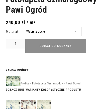
Pawi Ogród
240,00
zł
/ m²
Materiał
DODAJ DO KOSZYKA
ZAMÓW PRÓBKĘ
Próbka - Fototapeta Szmaragdowy Pawi Ogród
ZOBACZ INNE WARIANTY KOLORYSTYCZNE PRODUKTU
Fototapeta
Fototapeta
Fototapeta
Szafirowy
Rubinowy
Diamentowy
Pawi
Pawi
Pawi