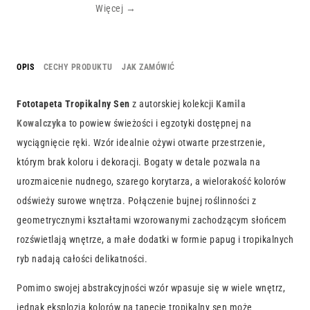
Więcej →
OPIS
CECHY PRODUKTU
JAK ZAMÓWIĆ
Fototapeta Tropikalny Sen
z autorskiej kolekcji
Kamila
Kowalczyka
to powiew świeżości i egzotyki dostępnej na
wyciągnięcie ręki. Wzór idealnie ożywi otwarte przestrzenie,
którym brak koloru i dekoracji. Bogaty w detale pozwala na
urozmaicenie nudnego, szarego korytarza, a wielorakość kolorów
odświeży surowe wnętrza. Połączenie bujnej roślinności z
geometrycznymi kształtami wzorowanymi zachodzącym słońcem
rozświetlają wnętrze, a małe dodatki w formie papug i tropikalnych
ryb nadają całości delikatności.
Pomimo swojej abstrakcyjności wzór wpasuje się w wiele wnętrz,
jednak eksplozja kolorów na tapecie tropikalny sen może