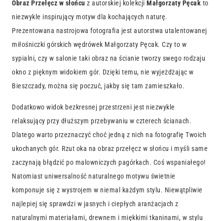
Obraz Przełęcz w słońcu
z autorskiej kolekcji
Małgorzaty Pęcak
to
niezwykle inspirujący motyw dla kochających naturę.
Prezentowana nastrojowa fotografia jest autorstwa utalentowanej
miłośniczki górskich wędrówek Małgorzaty Pęcak. Czy to w
sypialni, czy w salonie taki obraz na ścianie tworzy swego rodzaju
okno z pięknym widokiem gór. Dzięki temu, nie wyjeżdżając w
Bieszczady, można się poczuć, jakby się tam zamieszkało.
Dodatkowo widok bezkresnej przestrzeni jest niezwykle
relaksujący przy dłuższym przebywaniu w czterech ścianach.
Dlatego warto przeznaczyć choć jedną z nich na fotografię Twoich
ukochanych gór. Rzut oka na obraz przełęcz w słońcu i myśli same
zaczynają błądzić po malowniczych pagórkach. Coś wspaniałego!
Natomiast uniwersalność naturalnego motywu świetnie
komponuje się z wystrojem w niemal każdym stylu. Niewątpliwie
najlepiej się sprawdzi w jasnych i ciepłych aranżacjach z
naturalnymi materiałami, drewnem i miękkimi tkaninami, w stylu