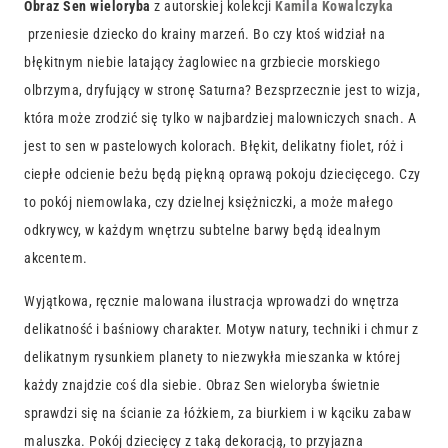
Obraz Sen wieloryba
z autorskiej kolekcji
Kamila Kowalczyka
przeniesie dziecko do krainy marzeń. Bo czy ktoś widział na
błękitnym niebie latający żaglowiec na grzbiecie morskiego
olbrzyma, dryfujący w stronę Saturna? Bezsprzecznie jest to wizja,
która może zrodzić się tylko w najbardziej malowniczych snach. A
jest to sen w pastelowych kolorach. Błękit, delikatny fiolet, róż i
ciepłe odcienie beżu będą piękną oprawą pokoju dziecięcego. Czy
to pokój niemowlaka, czy dzielnej księżniczki, a może małego
odkrywcy, w każdym wnętrzu subtelne barwy będą idealnym
akcentem.
Wyjątkowa, ręcznie malowana ilustracja wprowadzi do wnętrza
delikatność i baśniowy charakter. Motyw natury, techniki i chmur z
delikatnym rysunkiem planety to niezwykła mieszanka w której
każdy znajdzie coś dla siebie. Obraz Sen wieloryba świetnie
sprawdzi się na ścianie za łóżkiem, za biurkiem i w kąciku zabaw
maluszka. Pokój dziecięcy z taką dekoracją, to przyjazna