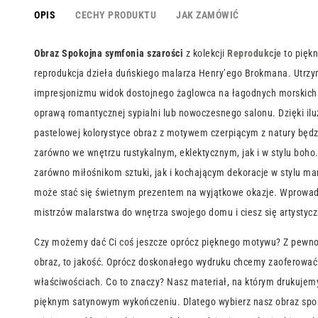
OPIS
CECHY PRODUKTU
JAK ZAMÓWIĆ
Obraz Spokojna symfonia szarości
z kolekcji
Reprodukcje
to piękn
reprodukcja dzieła duńskiego malarza Henry’ego Brokmana. Utrzy
impresjonizmu widok dostojnego żaglowca na łagodnych morskich 
oprawą romantycznej sypialni lub nowoczesnego salonu. Dzięki iluzj
pastelowej kolorystyce obraz z motywem czerpiącym z natury będz
zarówno we wnętrzu rustykalnym, eklektycznym, jak i w stylu boho
zarówno miłośnikom sztuki, jak i kochającym dekoracje w stylu m
może stać się świetnym prezentem na wyjątkowe okazje. Wprowa
mistrzów malarstwa do wnętrza swojego domu i ciesz się artystyc
Czy możemy dać Ci coś jeszcze oprócz pięknego motywu? Z pewnoś
obraz, to jakość. Oprócz doskonałego wydruku chcemy zaoferować 
właściwościach. Co to znaczy? Nasz materiał, na którym drukujem
pięknym satynowym wykończeniu. Dlatego wybierz nasz obraz spok