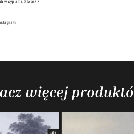
b w sypialni. Stwórz z
nstagram
acz więcej produkt