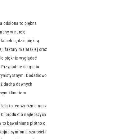
a odsłona to piękna
many w nurcie
falach będzie piękną
i faktury malarskiej oraz
ie pięknie wyglądać
. Przypadnie do gustu
arynistycznym. Dodatkowo
dź ducha dawnych
znym klimatem.
cią to, co wyróżnia nasz
Ci produkt o najlepszych
y to bawełniane płótno o
ojna symfonia szarości i