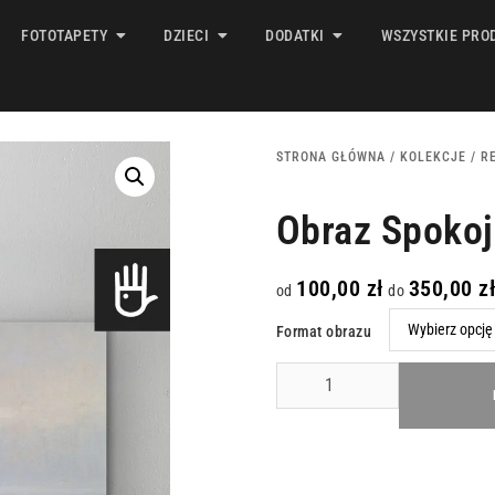
FOTOTAPETY
DZIECI
DODATKI
WSZYSTKIE PRO
STRONA GŁÓWNA
/
KOLEKCJE
/
R
Obraz Spokoj
100,00
zł
350,00
z
od
do
Format obrazu