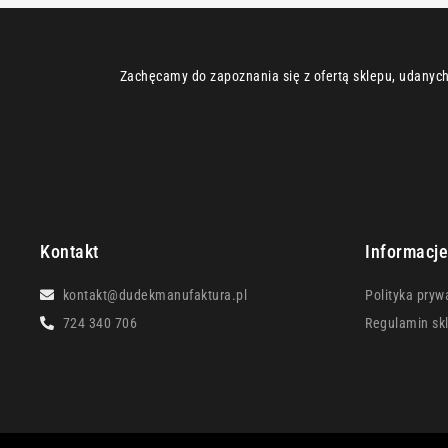
Zachęcamy do zapoznania się z ofertą sklepu, udanych 
Kontakt
Informacj
kontakt@dudekmanufaktura.pl
Polityka pryw
724 340 706
Regulamin sk