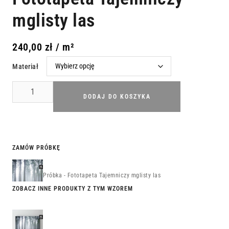
mglisty las
240,00
zł
/ m²
Materiał
DODAJ DO KOSZYKA
ZAMÓW PRÓBKĘ
Próbka - Fototapeta Tajemniczy mglisty las
ZOBACZ INNE PRODUKTY Z TYM WZOREM
Obraz
Tajemniczy
mglisty las