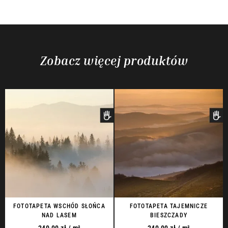
Zobacz więcej produktów
FOTOTAPETA WSCHÓD SŁOŃCA
FOTOTAPETA TAJEMNICZE
NAD LASEM
BIESZCZADY
240,00
zł
/ m²
240,00
zł
/ m²