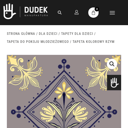
0
STRONA GŁÓWNA
/
DLA DZIECI
/
TAPETY DLA DZIECI
/
TAPETA DO POKOJU MŁODZIEŻOWEGO
/ TAPETA KOLOROWY RZYM