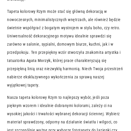
Tapeta kolorowy Rzym może stać się główną dekoracją w
nowoczesnych, minimalistycznych wnętrzach, ale również będzie
świetnie współgrać z bogatym wystrojem w stylu boho, czy retro.
Uniwersalność dekoracyjnego motywu idealnie sprawdzi się
zarówno w salonie, sypialni, domowym biurze, kuchni, jak i w
przedpokoju. Ten przepiękny wzór stworzyła znakomita artystka i
tatuatorka
Agata Morzyk
, której prace charakteryzują się
przepiękną linią oraz niezwykłą harmonią. Niech Twoja przestrzeń
nabierze ekskluzywnego wykończenia za sprawą naszej
wyjątkowej tapety.
Nasza tapeta kolorowy Rzym to najlepszy wybór, jeśli poza
pięknym wzorem i idealnie dobranymi kolorami, zależy ci na
wysokiej jakości i trwałości wybranej dekoracji ściennej. Wybierz
materiał sprawdzony, odporny na działanie światła i wilgoci, co
jest szczególnie ważne przy wyborze fototapety do łazienki czy