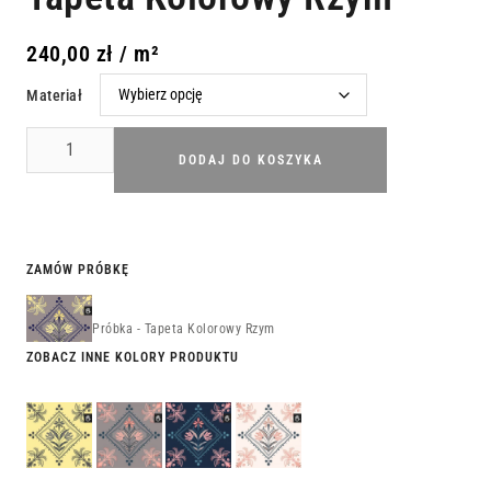
240,00
zł
/ m²
Materiał
DODAJ DO KOSZYKA
ZAMÓW PRÓBKĘ
Próbka - Tapeta Kolorowy Rzym
ZOBACZ INNE KOLORY PRODUKTU
Tapeta
Tapeta
Tapeta
Tapeta
Kolorowe
Kolorowy
Kolorowa
Kolorowa
Ateny
Mediolan
Kopenhaga
Barcelona