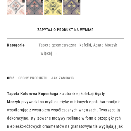
Kolorowa
Kolorowy
Kolorowe
Kolorowy
Barcelona
Mediolan
Ateny
Rzym
ZAPYTAJ O PRODUKT NA WYMIAR
Kategorie
Tapeta geometryczna - kafelki
,
Agata Morzyk
Więcej →
OPIS
CECHY PRODUKTU
JAK ZAMÓWIĆ
Tapeta Kolorowa Kopenhaga
z autorskiej kolekcji
Agaty
Morzyk
przywodzi na myśl estetykę minionych epok, harmonijnie
współgrając z wystrojem współczesnych wnętrzach. Tworzące ją
dekoracyjne, stylizowane motywy roślinne w formie przepięknych
niebiesko-różowych ornamentów na granatowym tle wyglądają jak