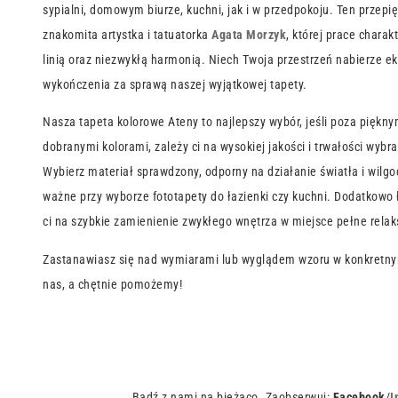
sypialni, domowym biurze, kuchni, jak i w przedpokoju. Ten przepi
znakomita artystka i tatuatorka
Agata Morzyk
, której prace charak
linią oraz niezwykłą harmonią. Niech Twoja przestrzeń nabierze 
wykończenia za sprawą naszej wyjątkowej tapety.
Nasza tapeta kolorowe Ateny to najlepszy wybór, jeśli poza piękny
dobranymi kolorami, zależy ci na wysokiej jakości i trwałości wybra
Wybierz materiał sprawdzony, odporny na działanie światła i wilgoc
ważne przy wyborze fototapety do łazienki czy kuchni. Dodatkowo
ci na szybkie zamienienie zwykłego wnętrza w miejsce pełne relaks
Zastanawiasz się nad wymiarami lub wyglądem wzoru w konkretny
nas, a chętnie pomożemy!
Bądź z nami na bieżąco. Zaobserwuj:
Facebook
/
I