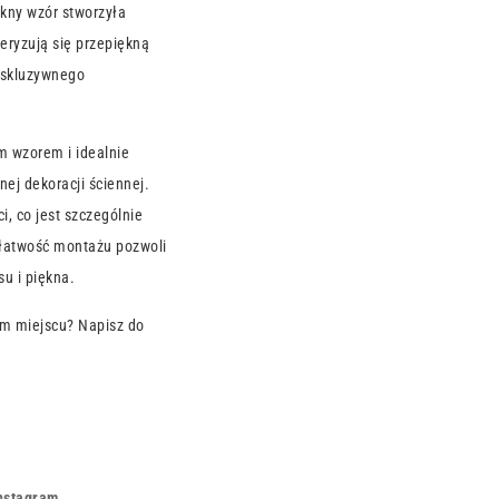
ękny wzór stworzyła
teryzują się przepiękną
ekskluzywnego
m wzorem i idealnie
nej dekoracji ściennej.
i, co jest szczególnie
 łatwość montażu pozwoli
u i piękna.
m miejscu? Napisz do
nstagram