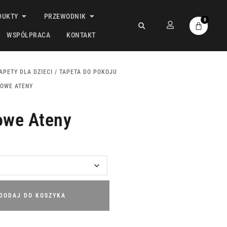
DUKTY
PRZEWODNIK
0
WSPÓLPRACA
KONTAKT
APETY DLA DZIECI
/
TAPETA DO POKOJU
ROWE ATENY
owe Ateny
DODAJ DO KOSZYKA