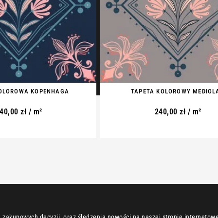
KOLOROWA KOPENHAGA
TAPETA KOLOROWY MEDIOL
40,00
zł
/ m²
240,00
zł
/ m²
zakupowych decyzji, oraz śledzenia nowości na naszej stronie internetowej