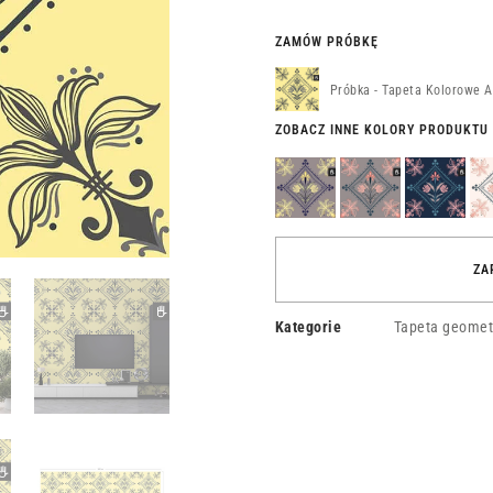
ZAMÓW PRÓBKĘ
Próbka - Tapeta Kolorowe 
ZOBACZ INNE KOLORY PRODUKTU
Tapeta
Tapeta
Tapeta
Tap
Kolorowy
Kolorowy
Kolorowa
Kol
Rzym
Mediolan
Kopenhaga
Bar
ZA
Kategorie
Tapeta geometr