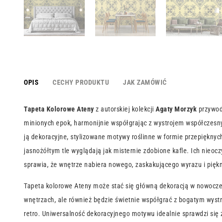
OPIS
CECHY PRODUKTU
JAK ZAMÓWIĆ
Tapeta Kolorowe Ateny
z autorskiej kolekcji
Agaty Morzyk
przywod
minionych epok, harmonijnie współgrając z wystrojem współczesn
ją dekoracyjne, stylizowane motywy roślinne w formie przepiękny
jasnożółtym tle wyglądają jak misternie zdobione kafle. Ich nieocz
sprawia, że wnętrze nabiera nowego, zaskakującego wyrazu i piękn
Tapeta kolorowe Ateny może stać się główną dekoracją w nowocze
wnętrzach, ale również będzie świetnie współgrać z bogatym wystr
retro. Uniwersalność dekoracyjnego motywu idealnie sprawdzi się 