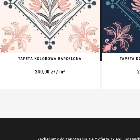
TAPETA KOLOROWA BARCELONA
TAPETA 
240,00
zł
/ m²
2
Zachęcamy do zapoznania się z ofertą sklepu, udanych 