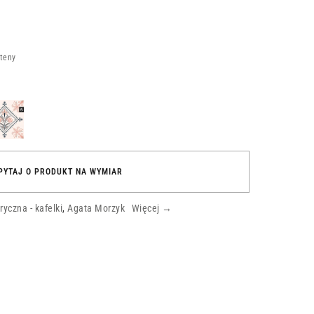
Ateny
eta
orowa
celona
PYTAJ O PRODUKT NA WYMIAR
yczna - kafelki
,
Agata Morzyk
Więcej →