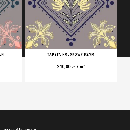
AN
TAPETA KOLOROWY RZYM
240,00
zł
/ m²
 oraz profilu firmy w