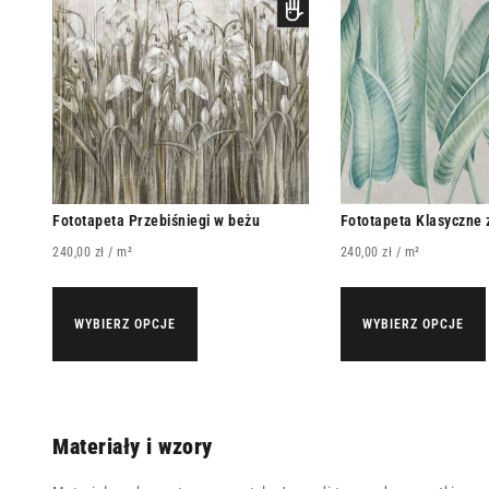
Fototapeta Przebiśniegi w beżu
Fototapeta Klasyczne z
240,00
zł
/ m²
240,00
zł
/ m²
WYBIERZ OPCJE
WYBIERZ OPCJE
Materiały i wzory