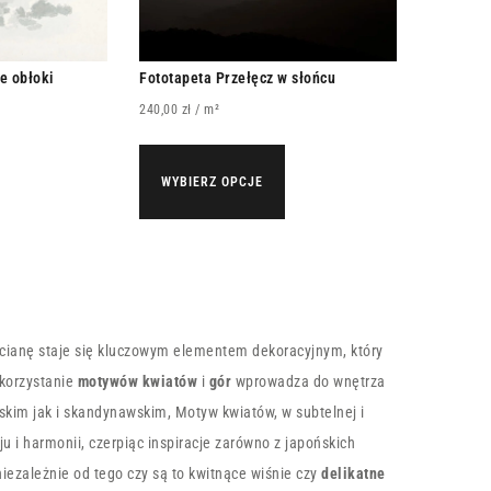
e obłoki
Fototapeta Przełęcz w słońcu
240,00
zł
/ m²
WYBIERZ OPCJE
cianę staje się kluczowym elementem dekoracyjnym, który
ykorzystanie
motywów kwiatów
i
gór
wprowadza do wnętrza
ńskim jak i skandynawskim, Motyw kwiatów, w subtelnej i
 i harmonii, czerpiąc inspiracje zarówno z japońskich
iezależnie od tego czy są to kwitnące wiśnie czy
delikatne