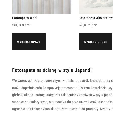
Fototapeta Woal
Fototapeta Akwarelow
240,00
zł
/ m²
240,00
zł
/ m²
WYBIERZ OPCJE
WYBIERZ OPCJE
Fototapeta na ścianę w stylu Japandi
We wnętrzach zaprojektowanych w duchu Japandi, fototapeta na ś
może dopełnić całą kompozycję przestrzeni. W tym kontekście, w
głęboki akcent natury, który jest tak ceniony zarówno w stylu japo
stonowanej kolorystyce, wprowadza do przestrzeni wrażenie spokoju
ogrodów, jak i skandynawskiego zamiłowania do prostoty. Kwiaty, n