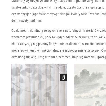
Materiały wykorzystywane w stylu Japandi to przede wszystkim nat
są stosunkowo rzadkie w tym trendzie, często czerpią inspiracje z
czy tradycyjne japońskie motywy takie jak kwiaty wiśni. Ważne jest,
dominowały nad nim.
Co do mebli, dominują te wykonane z naturalnych materiałów, zwła
wnętrzom przytulności, podczas gdy tradycyjne tkaniny, takie jak 
charakteryzują się przemyślanym minimalizmem, więc nie powinno
mebel powinien być funkcjonalny, ale jednocześnie estetyczny. Cho
określoną funkcję. Dzięki temu przestrzeń staje się bardziej uporz