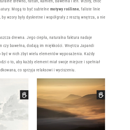
uralne drewno, rattan, kamień, bawełna i len. Wzory, choć
 natury. Mogą to być subtelne
motywy roślinne
, faliste linie
 by wzory były dyskretne i współgrały z resztą wnętrza, a nie
szcza drewna. Jego ciepła, naturalna faktura nadaje
len czy bawełna, dodają im miękkości. Wnętrza Japandi
 być w nich zbyt wielu elementów wyposażenia. Każdy
dzi o to, aby każdy element miał swoje miejsce i spełniał
ądkowana, co sprzyja relaksowi i wyciszeniu.