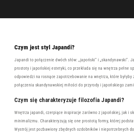
Czym jest styl Japandi?
Japandi to połączenie dwóch słów: „japoński” i „skandynawski”. 
prostoty i japońskiej estetyki, co przekłada się na wnętrza pełne sp
odpowiedzi na rosnące zapotrzebowanie na wnętrza, które byłyby z
połączenia skandynawskiej miłości do przyrody i japońskiego zamił
Czym się charakteryzuje filozofia Japandi?
Wnętrza japandi, czerpiące inspiracje zarówno z japońskiej, jak i 
minimalizmu. Charakteryzują się one prostotą formy, której podsta
Wystrój jest pozbawiony zbędnych ozdobników i niepotrzebnych d