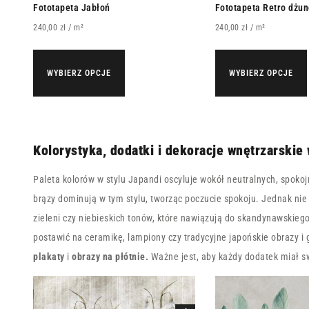
Fototapeta Jabłoń
Fototapeta Retro dżun
240,00
zł
/ m²
240,00
zł
/ m²
WYBIERZ OPCJE
WYBIERZ OPCJE
Kolorystyka, dodatki i dekoracje wnętrzarskie 
Paleta kolorów w stylu Japandi oscyluje wokół neutralnych, spokojn
brązy dominują w tym stylu, tworząc poczucie spokoju. Jednak ni
zieleni czy niebieskich tonów, które nawiązują do skandynawskieg
postawić na ceramikę, lampiony czy tradycyjne japońskie obrazy i g
plakaty
i
obrazy na płótnie
.
Ważne jest, aby każdy dodatek miał swo