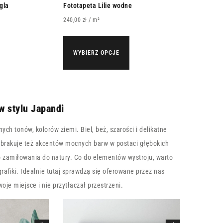
gla
Fototapeta Lilie wodne
240,00
zł
/ m²
WYBIERZ OPCJE
w stylu Japandi
ych tonów, kolorów ziemi. Biel, beż, szarości i delikatne
e brakuje też akcentów mocnych barw w postaci głębokich
o zamiłowania do natury. Co do elementów wystroju, warto
rafiki. Idealnie tutaj sprawdzą się oferowane przez nas
je miejsce i nie przytłaczał przestrzeni.