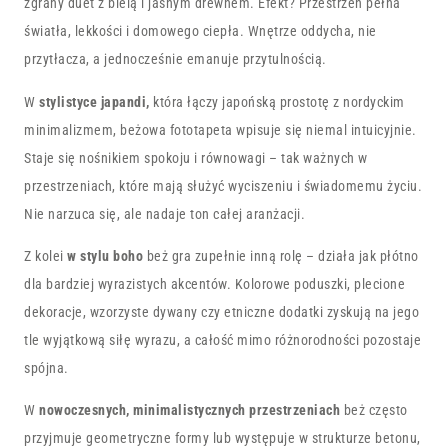
zgrany duet z bielą i jasnym drewnem. Efekt? Przestrzeń pełna
światła, lekkości i domowego ciepła. Wnętrze oddycha, nie
przytłacza, a jednocześnie emanuje przytulnością.
W
stylistyce
japandi
,
która łączy japońską prostotę z nordyckim
minimalizmem, beżowa fototapeta wpisuje się niemal intuicyjnie.
Staje się nośnikiem spokoju i równowagi – tak ważnych w
przestrzeniach, które mają służyć wyciszeniu i świadomemu życiu.
Nie narzuca się, ale nadaje ton całej aranżacji.
Z kolei
w stylu boho
beż gra zupełnie inną rolę – działa jak płótno
dla bardziej wyrazistych akcentów. Kolorowe poduszki, plecione
dekoracje, wzorzyste dywany czy etniczne dodatki zyskują na jego
tle wyjątkową siłę wyrazu, a całość mimo różnorodności pozostaje
spójna.
W
nowoczesnych, minimalistycznych przestrzeniach
beż często
przyjmuje geometryczne formy lub występuje w strukturze betonu,