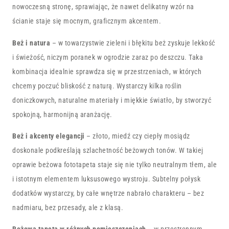
nowoczesną stronę, sprawiając, że nawet delikatny wzór na
ścianie staje się mocnym, graficznym akcentem.
Beż i natura
– w towarzystwie zieleni i błękitu beż zyskuje lekkość
i świeżość, niczym poranek w ogrodzie zaraz po deszczu. Taka
kombinacja idealnie sprawdza się w przestrzeniach, w których
chcemy poczuć bliskość z naturą. Wystarczy kilka roślin
doniczkowych, naturalne materiały i miękkie światło, by stworzyć
spokojną, harmonijną aranżację.
Beż i akcenty elegancji
– złoto, miedź czy ciepły mosiądz
doskonale podkreślają szlachetność beżowych tonów. W takiej
oprawie beżowa fototapeta staje się nie tylko neutralnym tłem, ale
i istotnym elementem luksusowego wystroju. Subtelny połysk
dodatków wystarczy, by całe wnętrze nabrało charakteru – bez
nadmiaru, bez przesady, ale z klasą.