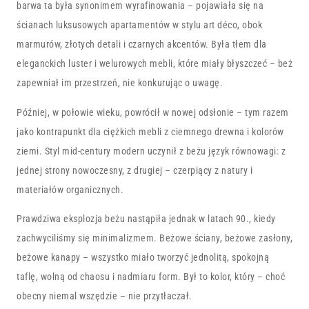
barwa ta była synonimem wyrafinowania – pojawiała się na
ścianach luksusowych apartamentów w stylu art déco, obok
marmurów, złotych detali i czarnych akcentów. Była tłem dla
eleganckich luster i welurowych mebli, które miały błyszczeć – beż
zapewniał im przestrzeń, nie konkurując o uwagę.
Później, w połowie wieku, powrócił w nowej odsłonie – tym razem
jako kontrapunkt dla ciężkich mebli z ciemnego drewna i kolorów
ziemi. Styl mid-century modern uczynił z beżu język równowagi: z
jednej strony nowoczesny, z drugiej – czerpiący z natury i
materiałów organicznych.
Prawdziwa eksplozja beżu nastąpiła jednak w latach 90., kiedy
zachwyciliśmy się minimalizmem. Beżowe ściany, beżowe zasłony,
beżowe kanapy – wszystko miało tworzyć jednolitą, spokojną
taflę, wolną od chaosu i nadmiaru form. Był to kolor, który – choć
obecny niemal wszędzie – nie przytłaczał.