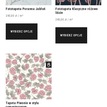
Fototapeta Poranna Jabłoń
Fototapeta Klasyczne różowe
liście
240,00
zł
/ m²
240,00
zł
/ m²
WYBIERZ OPCJE
WYBIERZ OPCJE
Tapeta Piwonie w stylu
romantycznym