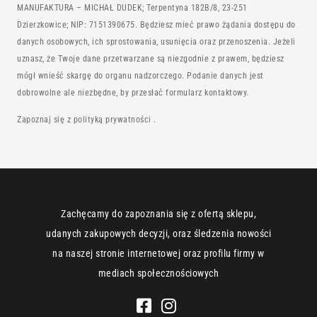
MANUFAKTURA – MICHAŁ DUDEK; Terpentyna 182B/8, 23-251
Dzierzkowice; NIP: 7151390675. Będziesz mieć prawo żądania dostępu do
danych osobowych, ich sprostowania, usunięcia oraz przenoszenia. Jeżeli
uznasz, że Twoje dane przetwarzane są niezgodnie z prawem, będziesz
mógł wnieść skargę do organu nadzorczego. Podanie danych jest
dobrowolne ale niezbędne, by przesłać formularz kontaktowy.
Zapoznaj się z
polityką prywatności
.
Zachęcamy do zapoznania się z ofertą sklepu,
udanych zakupowych decyzji, oraz śledzenia nowości
na naszej stronie internetowej oraz profilu firmy w
mediach społecznościowych