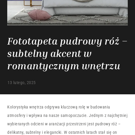
Fototapeta pudrowy róż –
subtelny akcent w
romantycznym wnętrzu
13 lutego, 2025
Kolorystyka wnętrza odgrywa kluczową rolę w budowaniu
atmosfery i wpływa na nasze samopoczucie. Jednym z najchętniej
wybieranych odcieni w aranżacji przestrzeni jest pudrowy róż –
delikatny, subtelny i elegancki. W ostatnich latach stał się on