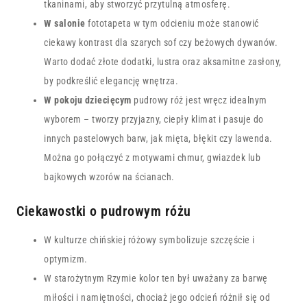
tkaninami, aby stworzyć przytulną atmosferę.
W salonie
fototapeta w tym odcieniu może stanowić
ciekawy kontrast dla szarych sof czy beżowych dywanów.
Warto dodać złote dodatki, lustra oraz aksamitne zasłony,
by podkreślić elegancję wnętrza.
W pokoju dziecięcym
pudrowy róż jest wręcz idealnym
wyborem – tworzy przyjazny, ciepły klimat i pasuje do
innych pastelowych barw, jak mięta, błękit czy lawenda.
Można go połączyć z motywami chmur, gwiazdek lub
bajkowych wzorów na ścianach.
Ciekawostki o pudrowym różu
W kulturze chińskiej różowy symbolizuje szczęście i
optymizm.
W starożytnym Rzymie kolor ten był uważany za barwę
miłości i namiętności, chociaż jego odcień różnił się od