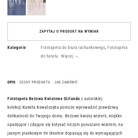
Granatowa
Kwiatowa
Kwiatowa
Girlanda
Girlanda
ZAPYTAJ O PRODUKT NA WYMIAR
Kategorie
Fototapeta do biura rachunkowego
,
Fototapeta
do hotelu
Więcej →
OPIS
CECHY PRODUKTU
JAK ZAMÓWIĆ
Fototapeta Beżowa Kwiatowa Girlanda
z autorskiej
kolekcji
Kamila Kowalczyka
pomoże wprowadzić prawdziwą
delikatność do Twojego domu. Beżowe kwiaty wisterii, miękko
opadające i zdające się kołysać niczym poruszane wiatrem, na
jasnym piaskowym tle idealnie dopasują się do wymagających