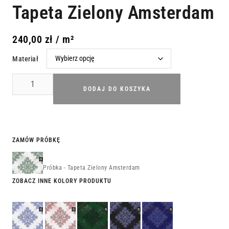
Tapeta Zielony Amsterdam
240,00
zł
/ m²
Materiał
DODAJ DO KOSZYKA
ZAMÓW PRÓBKĘ
Próbka - Tapeta Zielony Amsterdam
ZOBACZ INNE KOLORY PRODUKTU
Tapeta
Tapeta
Tapeta
Tapeta
Tapeta
Niebieska
Czerwona
Zielony
Czarny
Niebieski
Lizbona
Antwerpia
Londyn
Paryż
Wiedeń