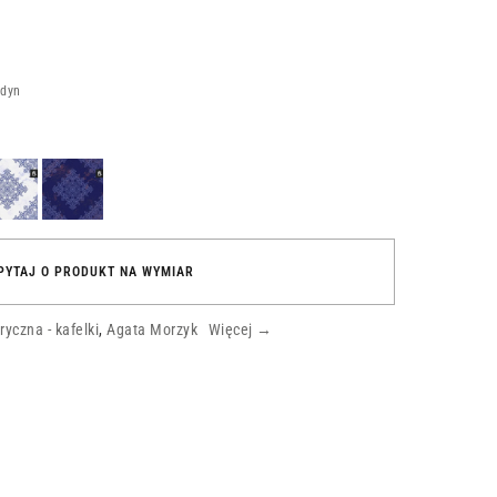
ndyn
eta
Tapeta
bieska
Niebieski
bona
Wiedeń
PYTAJ O PRODUKT NA WYMIAR
yczna - kafelki
,
Agata Morzyk
Więcej →