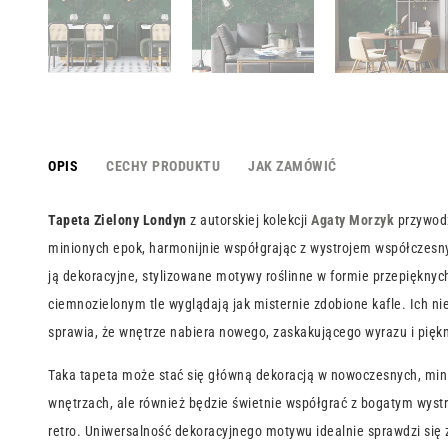
OPIS
CECHY PRODUKTU
JAK ZAMÓWIĆ
Tapeta Zielony
Londyn
z autorskiej kolekcji
Agaty Morzyk
przywodz
minionych epok, harmonijnie współgrając z wystrojem współczesn
ją dekoracyjne, stylizowane motywy roślinne w formie przepięknyc
ciemnozielonym tle wyglądają jak misternie zdobione kafle. Ich ni
sprawia, że wnętrze nabiera nowego, zaskakującego wyrazu i piękn
Taka tapeta może stać się główną dekoracją w nowoczesnych, min
wnętrzach, ale również będzie świetnie współgrać z bogatym wystr
retro. Uniwersalność dekoracyjnego motywu idealnie sprawdzi się 