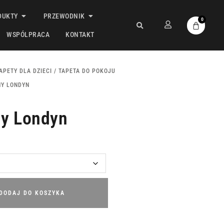
DUKTY
PRZEWODNIK
0
WSPÓLPRACA
KONTAKT
APETY DLA DZIECI
/
TAPETA DO POKOJU
NY LONDYN
ny Londyn
DODAJ DO KOSZYKA