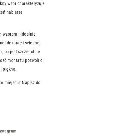
ękny wzór charakteryzuje
zeń nabierze
m wzorem i idealnie
nej dekoracji ściennej.
i, co jest szczególnie
wość montażu pozwoli ci
i piękna.
m miejscu? Napisz do
nstagram