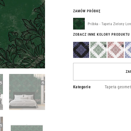
ZAMÓW PRÓBKĘ
Próbka - Tapeta Zielony Lo
ZOBACZ INNE KOLORY PRODUKTU
Tapeta
Tapeta
Tapeta
Tap
Czarny
Zielony
Czerwona
Nie
Paryż
Amsterdam
Antwerpia
Liz
ZA
Kategorie
Tapeta geometr